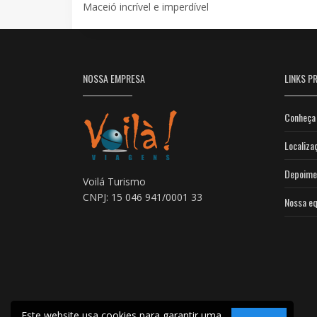
Maceió incrível e imperdível
NOSSA EMPRESA
LINKS PR
Conheça 
Localiza
Depoime
Voilá Turismo
CNPJ: 15 046 941/0001 33
Nossa eq
Este website usa cookies para garantir uma